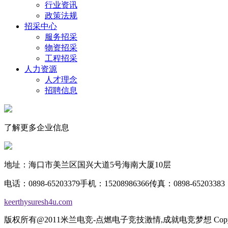
行业资讯
政策法规
招采中心
服务招采
物资招采
工程招采
人力资源
人才理念
招聘信息
了解更多企业信息
地址：海口市美兰区国兴大道5号海南大厦10层
电话：0898-65203379
手机：15208986366
传真：0898-65203383
keerthysuresh4u.com
版权所有@2011米兰电竞-点燃电子竞技激情,成就电竞梦想 CopyRight＠Ca