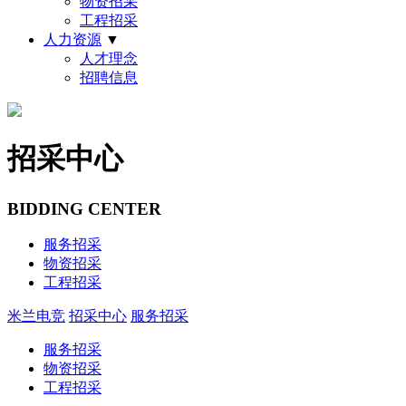
物资招采
工程招采
人力资源
▼
人才理念
招聘信息
招采中心
BIDDING CENTER
服务招采
物资招采
工程招采
米兰电竞
招采中心
服务招采
服务招采
物资招采
工程招采