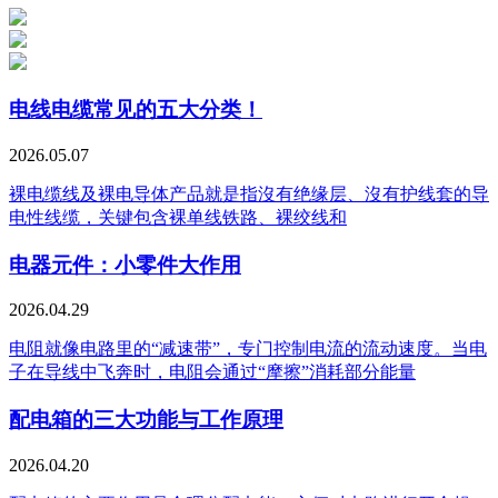
电线电缆常见的五大分类！
2026.05.07
裸电缆线及裸电导体产品就是指沒有绝缘层、沒有护线套的导
电性线缆，关键包含裸单线铁路、裸绞线和
电器元件：小零件大作用
2026.04.29
电阻就像电路里的“减速带”，专门控制电流的流动速度。当电
子在导线中飞奔时，电阻会通过“摩擦”消耗部分能量
配电箱的三大功能与工作原理
2026.04.20