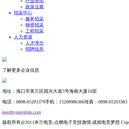
行业资讯
政策法规
招采中心
服务招采
物资招采
工程招采
人力资源
人才理念
招聘信息
了解更多企业信息
地址：海口市美兰区国兴大道5号海南大厦10层
电话：0898-65203379
手机：15208986366
传真：0898-65203383
keerthysuresh4u.com
版权所有@2011米兰电竞-点燃电子竞技激情,成就电竞梦想 CopyRight＠Ca