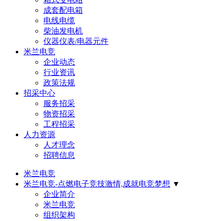
成套配电箱
电线电缆
柴油发电机
仪器仪表/电器元件
米兰电竞
企业动态
行业资讯
政策法规
招采中心
服务招采
物资招采
工程招采
人力资源
人才理念
招聘信息
米兰电竞
米兰电竞-点燃电子竞技激情,成就电竞梦想
▼
企业简介
米兰电竞
组织架构