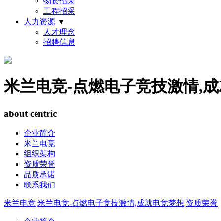
物资招采
工程招采
人力资源
▼
人才理念
招聘信息
米兰电竞-点燃电子竞技激情,
about centric
企业简介
米兰电竞
组织架构
资质荣誉
品质承诺
联系我们
米兰电竞
米兰电竞-点燃电子竞技激情,成就电竞梦想
资质荣誉