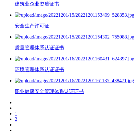
建筑业企业资质证书
安全生产许可证
质量管理体系认证证书
环境管理体系认证证书
职业健康安全管理体系认证证书
1
2