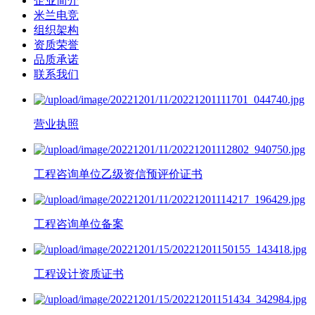
企业简介
米兰电竞
组织架构
资质荣誉
品质承诺
联系我们
营业执照
工程咨询单位乙级资信预评价证书
工程咨询单位备案
工程设计资质证书